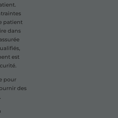
tient.
ntraintes
e patient
ire dans
 assurée
alifiés,
ent est
curité.
le pour
fournir des
.
n