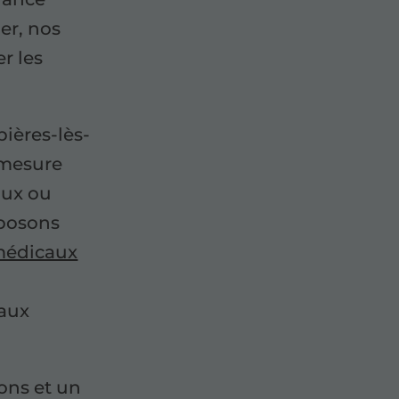
er, nos
r les
ières-lès-
 mesure
aux ou
oposons
médicaux
 aux
ons et un