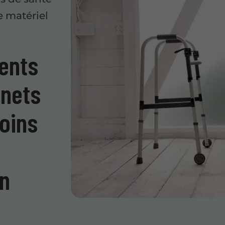
e matériel
ents
inets
oins
on