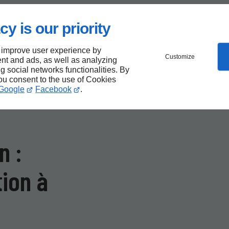
ne
cy is our priority
 improve user experience by
Customize
nt and ads, as well as analyzing
ng social networks functionalities. By
you consent to the use of Cookies
l
Google
Facebook
.
n :
tion à