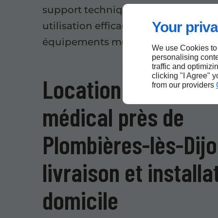
support technique pour garantir u
Your priva
utilisation efficace et sécurisée des
équipements médicaux.
We use Cookies to
personalising conte
traffic and optimizi
clicking "I Agree" 
Location de matérie
from our providers
médical près de
Plombières-lès-Dijo
livraison et installa
domicile