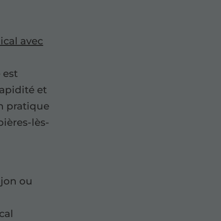
ical avec
 est
apidité et
on pratique
bières-lès-
s
ijon ou
cal