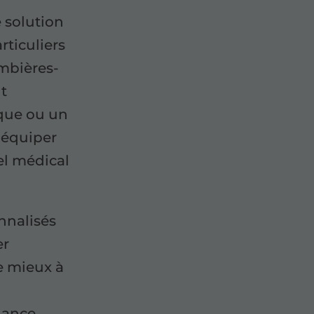
e solution
rticuliers
ombières-
nt
que ou un
 équiper
el médical
nnalisés
er
e mieux à
lance