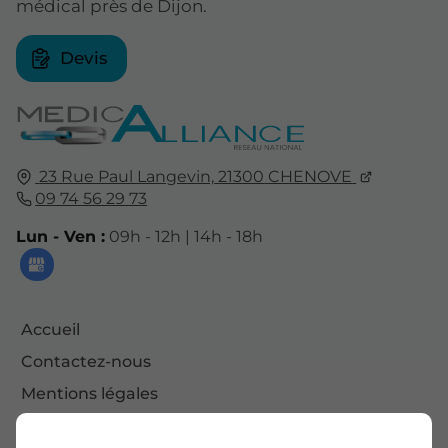
médical près de Dijon.
Devis
23 Rue Paul Langevin,
21300
CHENOVE
09 74 56 29 73
Lun - Ven :
09h - 12h | 14h - 18h
Accueil
Contactez-nous
Mentions légales
Plan du site